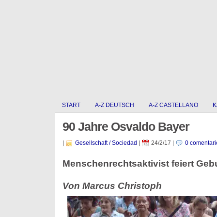
START
A-Z DEUTSCH
A-Z CASTELLANO
K
90 Jahre Osvaldo Bayer
|
Gesellschaft / Sociedad
|
24/2/17
|
0 comentari
Menschenrechtsaktivist feiert Geb
Von Marcus Christoph