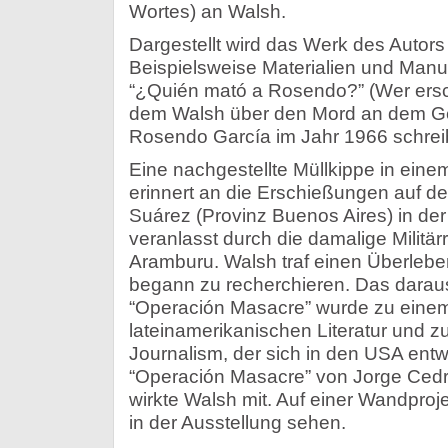
Wortes) an Walsh.
Dargestellt wird das Werk des Autors 
Beispielsweise Materialien und Manus
“¿Quién mató a Rosendo?” (Wer ersc
dem Walsh über den Mord an dem Ge
Rosendo García im Jahr 1966 schreib
Eine nachgestellte Müllkippe in ein
erinnert an die Erschießungen auf de
Suárez (Provinz Buenos Aires) in der
veranlasst durch die damalige Militä
Aramburu. Walsh traf einen Überle
begann zu recherchieren. Das darau
“Operación Masacre” wurde zu einem
lateinamerikanischen Literatur und 
Journalism, der sich in den USA entw
“Operación Masacre” von Jorge Cedr
wirkte Walsh mit. Auf einer Wandpro
in der Ausstellung sehen.