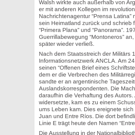
Walsh wirkte auch außerhalb von Arg
er mit anderen Kollegen im revolutio
Nachrichtenagentur “Prensa Latina” mi
sein Heimatland zurück und schrieb fü
“Primera Plana” und “Panorama”. 197
Guerrillabewegung “Montoneros” an, 
später wieder verließ.
Nach dem Staatsstreich der Militärs
Informationsnetzwerk ANCLA. Am 24.
seinen “Offenen Brief eines Schriftstell
dem er die Verbrechen des Militärre
sandte er an argentinische Tageszei
Auslandskorrespondenten. Die Mach
daraufhin die Verhaftung des Autors. 
widersetzte, kam es zu einem Schus
ums Leben kam. Dies ereignete sich
Juan und Entre Ríos. Die dort befind
Linie E trägt heute den Namen “Entre
Die Ausstellung in der Nationalbiblio