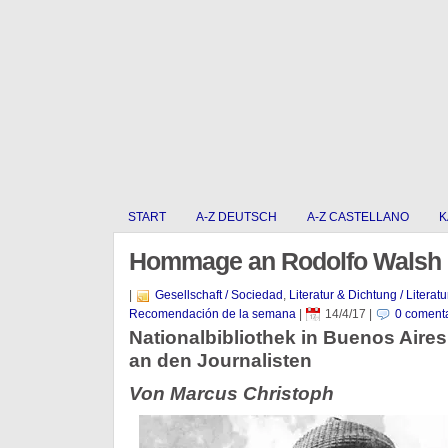
START
A-Z DEUTSCH
A-Z CASTELLANO
K
Hommage an Rodolfo Walsh
|
Gesellschaft / Sociedad
,
Literatur & Dichtung / Literat
Recomendación de la semana
|
14/4/17
|
0 comenta
Nationalbibliothek in Buenos Aires
an den Journalisten
Von Marcus Christoph