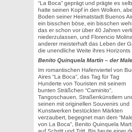
“La Boca” geprägt und prägte es selbe
hatte seinen Kopf in den Wolken, ab
Boden seiner Heimatstadt Buenos Air
ein bisschen böse, ein bisschen weh
das er schon vor über 40 Jahren verli
niederzulassen, und Florencio Molin
anderer meisterhaft das Leben der 
die unendliche Weite ihres Horizonts p
Benito Quinquela Martín – der Mal
Im romantischen Hafenviertel von B
Aires “La Boca”, das Tag für Tag
Hunderte von Touristen mit seinem
bunten Sträßchen “Caminito”,
Tangoschauen, Straßenkünstlern un
seinen mit originellen Souvenirs und
Kunstwerken bestückten Märkten
verzaubert, begegnet man dem “Mal
von La Boca”, Benito Quinquela Mart
auf Schritt und Tritt. Bis heute einer d