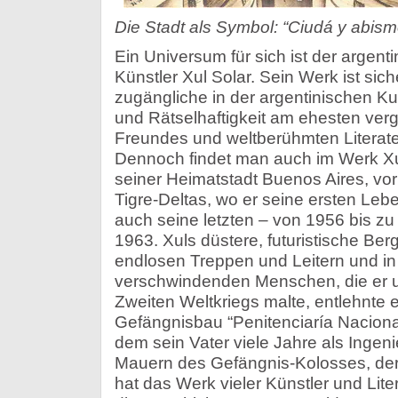
Die Stadt als Symbol: “Ciudá y abism
Ein Universum für sich ist der argent
Künstler Xul Solar. Sein Werk ist si
zugängliche in der argentinischen Kun
und Rätselhaftigkeit am ehesten ver
Freundes und weltberühmten Literate
Dennoch findet man auch im Werk Xu
seiner Heimatstadt Buenos Aires, vo
Tigre-Deltas, wo er seine ersten Leb
auch seine letzten – von 1956 bis z
1963. Xuls düstere, futuristische Ber
endlosen Treppen und Leitern und i
verschwindenden Menschen, die er 
Zweiten Weltkriegs malte, entlehnte 
Gefängnisbau “Penitenciaría Nacional”
dem sein Vater viele Jahre als Ingeni
Mauern des Gefängnis-Kolosses, der
hat das Werk vieler Künstler und Liter