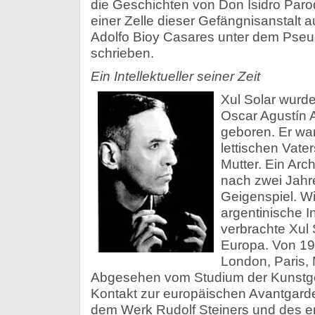
die Geschichten von Don Isidro Parodi
einer Zelle dieser Gefängnisanstalt a
Adolfo Bioy Casares unter dem Ps
schrieben.
Ein Intellektueller seiner Zeit
Xul Solar wurde
Oscar Agustín A
geboren. Er war
lettischen Vater
Mutter. Ein Arc
nach zwei Jahre
Geigenspiel. Wi
argentinische In
verbrachte Xul 
Europa. Von 191
London, Paris,
Abgesehen vom Studium der Kunstg
Kontakt zur europäischen Avantgarde
dem Werk Rudolf Steiners und des en