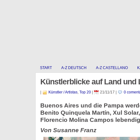
START
A-Z DEUTSCH
A-Z CASTELLANO
K
Künstlerblicke auf Land und 
|
Künstler / Artistas
,
Top 20
|
21/11/17
|
0 coment
Buenos Aires und die Pampa werd
Benito Quinquela Martín, Xul Solar
Florencio Molina Campos lebendi
Von Susanne Franz