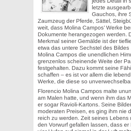
jedes Detail in 
letzte ausgearb
Gauchos, ihre S
Zaumzeug der Pferde, Sättel, Steigbü
weit, dass Molina Campos’ Werke bere
Dokumente herangezogen werden. D
Merkmal seiner Gemälde ist der tiefli
etwa das untere Sechstel des Bildes
Molina Campos die unendlichen Himm
grenzenlos scheinende Weite der Pa
festgehalten. Dazu kommt seine Fäh
schaffen – es ist vor allem die leben
Werke, die diese so unverwechselba
Florencio Molina Campos malte unun
am Malen hatte, und wenn ihm das Ma
er sogar Ravioli-Kartons. Seine Bilder
moderaten Preisen, es ging ihm nie d
reich zu werden. Zeit seines Lebens 
den Vorwurf gefallen lassen, dass er 