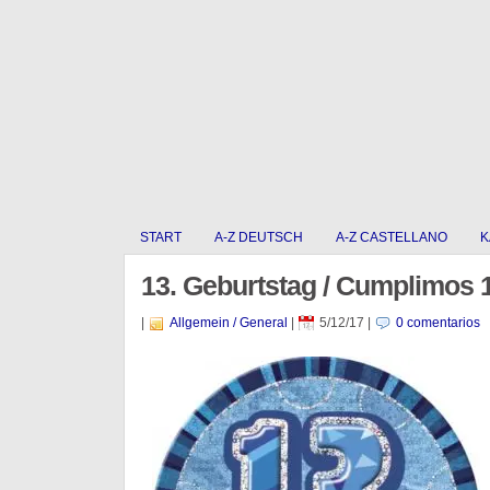
START
A-Z DEUTSCH
A-Z CASTELLANO
K
13. Geburtstag / Cumplimos 
|
Allgemein / General
|
5/12/17
|
0 comentarios