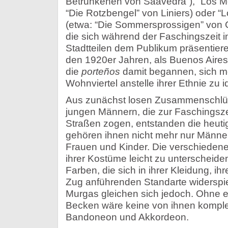
Betrunkenen von Saavedra”), “Los Mo
“Die Rotzbengel” von Liniers) oder “
(etwa: “Die Sommersprossigen” von C
die sich während der Faschingszeit in
Stadtteilen dem Publikum präsentieren
den 1920er Jahren, als Buenos Aire
die
porteños
damit begannen, sich me
Wohnviertel anstelle ihrer Ethnie zu id
Aus zunächst losen Zusammenschlüs
jungen Männern, die zur Faschingsze
Straßen zogen, entstanden die heut
gehören ihnen nicht mehr nur Männe
Frauen und Kinder. Die verschieden
ihrer Kostüme leicht zu unterscheide
Farben, die sich in ihrer Kleidung, i
Zug anführenden Standarte widerspie
Murgas gleichen sich jedoch. Ohne e
Becken wäre keine von ihnen komplett,
Bandoneon und Akkordeon.