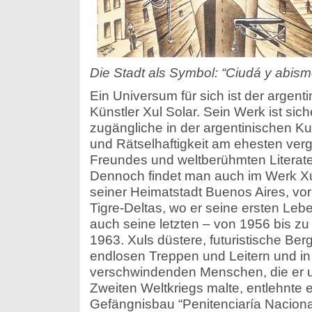
Die Stadt als Symbol: “Ciudá y abism
Ein Universum für sich ist der argent
Künstler Xul Solar. Sein Werk ist si
zugängliche in der argentinischen Kun
und Rätselhaftigkeit am ehesten ver
Freundes und weltberühmten Literate
Dennoch findet man auch im Werk Xu
seiner Heimatstadt Buenos Aires, vo
Tigre-Deltas, wo er seine ersten Leb
auch seine letzten – von 1956 bis z
1963. Xuls düstere, futuristische Ber
endlosen Treppen und Leitern und i
verschwindenden Menschen, die er 
Zweiten Weltkriegs malte, entlehnte 
Gefängnisbau “Penitenciaría Nacional”