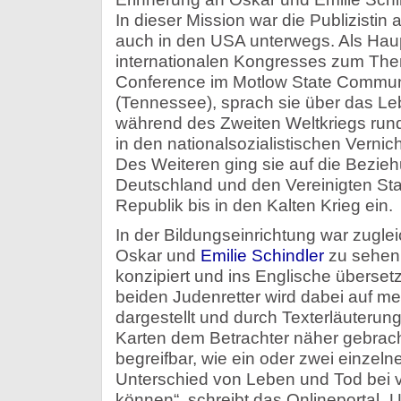
In dieser Mission war die Publizistin
auch in den USA unterwegs. Als Haup
internationalen Kongresses zum The
Conference im Motlow State Communi
(Tennessee), sprach sie über das L
während des Zweiten Weltkriegs run
in den nationalsozialistischen Verni
Des Weiteren ging sie auf die Bezi
Deutschland und den Vereinigten St
Republik bis in den Kalten Krieg ein.
In der Bildungseinrichtung war zugle
Oskar und
Emilie Schindler
zu sehen,
konzipiert und ins Englische überset
beiden Judenretter wird dabei auf m
dargestellt und durch Texterläuterun
Karten dem Betrachter näher gebrach
begreifbar, wie ein oder zwei einze
Unterschied von Leben und Tod bei
können“, schreibt das Onlineportal 