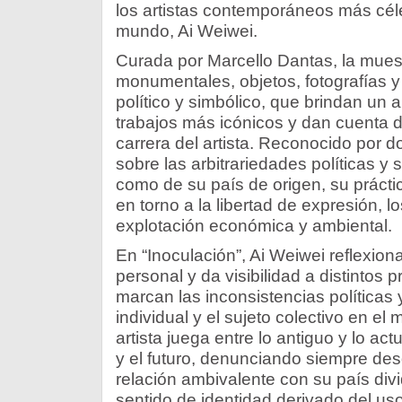
los artistas contemporáneos más céle
mundo, Ai Weiwei.
Curada por Marcello Dantas, la mues
monumentales, objetos, fotografías y
político y simbólico, que brindan un
trabajos más icónicos y dan cuenta de
carrera del artista. Reconocido por d
sobre las arbitrariedades políticas y 
como de su país de origen, su práctica
en torno a la libertad de expresión, 
explotación económica y ambiental.
En “Inoculación”, Ai Weiwei reflexion
personal y da visibilidad a distintos
marcan las inconsistencias políticas 
individual y el sujeto colectivo en e
artista juega entre lo antiguo y lo act
y el futuro, denunciando siempre des
relación ambivalente con su país div
sentido de identidad derivado del us