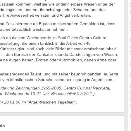
wusstsein kommen,
weil sie wie undefinierbare Wesen unter der
dahingleiten, und nur ihr schlängelnder Schatten und das
 ihre Anwesenheit verraten und Angst verbreiten.
d Faszinierende an Eguías meisterhaften Gemälden ist, dass
räume tatsächlich Gestalt annehmen.
 noch an diesem Wochenende im Saal C des Centro Cultural
sstellung, die einen Einblick in die Arbeit von 40
nstlers gibt, sind auch viele Bilder mit stark erotischem Inhalt
 in den Bereich der Karikatur lotende Darstellungen von Wesen,
keine Augen haben, Broten oder Automobilen, denen Arme oder
 herausragendes Talent, und mit seiner beunruhigenden, äußerst
tiven künstlerischen Sprache sicher einzigartig in Argentinien.
de und Zeichnungen 1965-2005. Centro Cultural Recoleta,
Am Wochenende 10-21 Uhr. Bis einschließlich 29.1.)
am 28.01.06 im “Argentinischen Tageblatt”.
rio