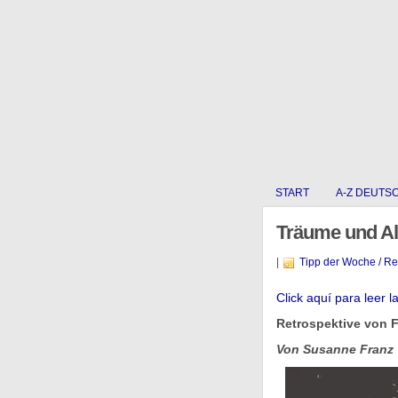
START
A-Z DEUTS
Träume und A
|
Tipp der Woche / R
Click aquí para leer l
Retrospektive von F
Von Susanne Franz