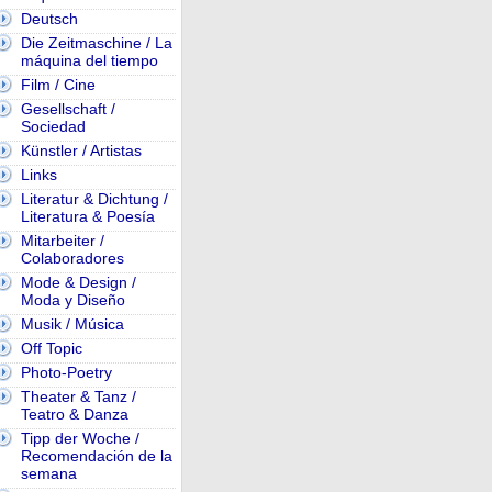
Deutsch
Die Zeitmaschine / La
máquina del tiempo
Film / Cine
Gesellschaft /
Sociedad
Künstler / Artistas
Links
Literatur & Dichtung /
Literatura & Poesía
Mitarbeiter /
Colaboradores
Mode & Design /
Moda y Diseño
Musik / Música
Off Topic
Photo-Poetry
Theater & Tanz /
Teatro & Danza
Tipp der Woche /
Recomendación de la
semana