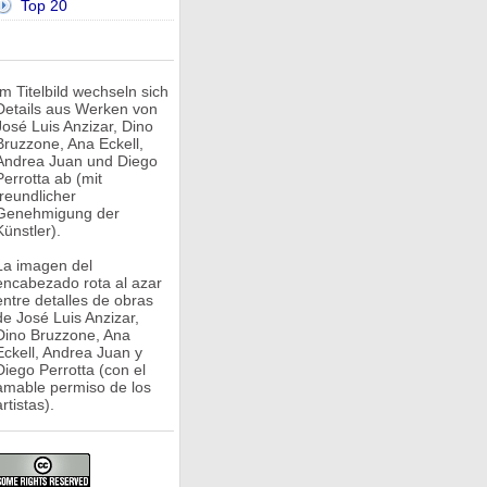
Top 20
Im Titelbild wechseln sich
Details aus Werken von
José Luis Anzizar, Dino
Bruzzone, Ana Eckell,
Andrea Juan und Diego
Perrotta ab (mit
freundlicher
Genehmigung der
Künstler).
La imagen del
encabezado rota al azar
entre detalles de obras
de José Luis Anzizar,
Dino Bruzzone, Ana
Eckell, Andrea Juan y
Diego Perrotta (con el
amable permiso de los
rtistas).