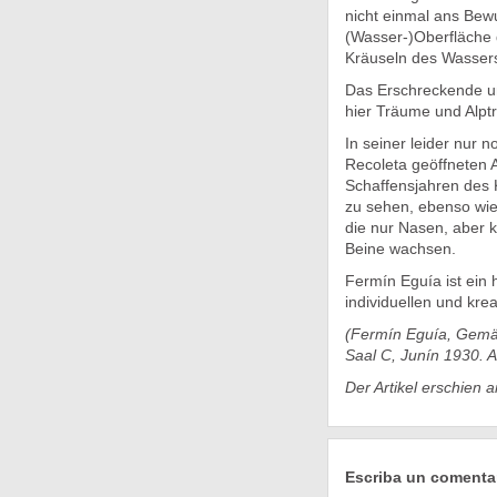
nicht einmal ans Be
(Wasser-)Oberfläche 
Kräuseln des Wassers
Das Erschreckende un
hier Träume und Alpt
In seiner leider nur
Recoleta geöffneten Au
Schaffensjahren des Kü
zu sehen, ebenso wie
die nur Nasen, aber 
Beine wachsen.
Fermín Eguía ist ein
individuellen und krea
(Fermín Eguía, Gemäl
Saal C, Junín 1930. 
Der Artikel erschien 
Escriba un comenta