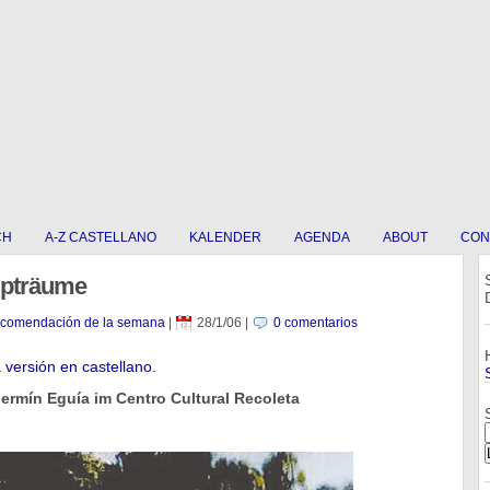
CH
A-Z CASTELLANO
KALENDER
AGENDA
ABOUT
CON
lpträume
ecomendación de la semana
|
28/1/06
|
0 comentarios
a versión en castellano.
ermín Eguía im Centro Cultural Recoleta