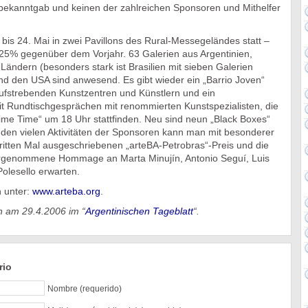
ekanntgab und keinen der zahlreichen Sponsoren und Mithelfer
 bis 24. Mai in zwei Pavillons des Rural-Messegeländes statt –
25% gegenüber dem Vorjahr. 63 Galerien aus Argentinien,
Ländern (besonders stark ist Brasilien mit sieben Galerien
nd den USA sind anwesend. Es gibt wieder ein „Barrio Joven“
aufstrebenden Kunstzentren und Künstlern und ein
Rundtischgesprächen mit renommierten Kunstspezialisten, die
ime Time“ um 18 Uhr stattfinden. Neu sind neun „Black Boxes“
 den vielen Aktivitäten der Sponsoren kann man mit besonderer
tten Mal ausgeschriebenen „arteBA-Petrobras“-Preis und die
orgenommene Hommage an Marta Minujín, Antonio Seguí, Luis
olesello erwarten.
 unter:
www.arteba.org
.
en am 29.4.2006 im “
Argentinischen Tageblatt
“.
rio
Nombre (requerido)