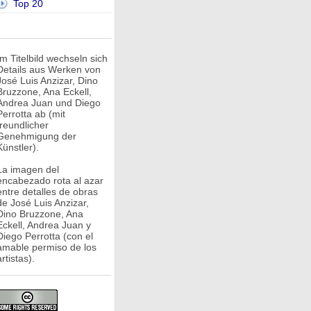
Top 20
Im Titelbild wechseln sich
Details aus Werken von
José Luis Anzizar, Dino
Bruzzone, Ana Eckell,
Andrea Juan und Diego
Perrotta ab (mit
freundlicher
Genehmigung der
Künstler).
La imagen del
encabezado rota al azar
entre detalles de obras
de José Luis Anzizar,
Dino Bruzzone, Ana
Eckell, Andrea Juan y
Diego Perrotta (con el
amable permiso de los
rtistas).