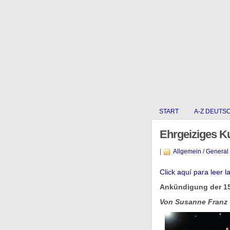
START
A-Z DEUTS
Ehrgeiziges Ku
|
Allgemein / General
Click aquí para leer l
Ankündigung der 15
Von Susanne Franz