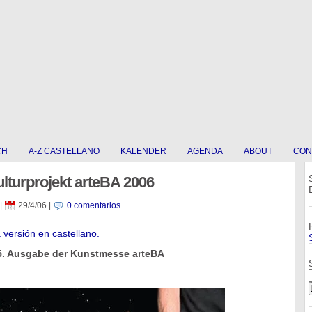
CH
A-Z CASTELLANO
KALENDER
AGENDA
ABOUT
CON
lturprojekt arteBA 2006
|
29/4/06
|
0 comentarios
a versión en castellano.
. Ausgabe der Kunstmesse arteBA