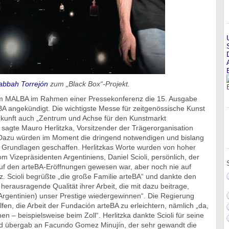
abbah Torrejón
zum „Black Box“-Projekt.
m MALBA im Rahmen einer Pressekonferenz die 15. Ausgabe
A angekündigt. Die wichtigste Messe für zeitgenössische Kunst
Zukunft auch „Zentrum und Achse für den Kunstmarkt
 sagte Mauro Herlitzka, Vorsitzender der Trägerorganisation
Dazu würden im Moment die dringend notwendigen und bislang
n Grundlagen geschaffen. Herlitzkas Worte wurden von hoher
om Vizepräsidenten Argentiniens, Daniel Scioli, persönlich, der
uf den arteBA-Eröffnungen gewesen war, aber noch nie auf
. Scioli begrüßte „die große Familie arteBA“ und dankte den
 herausragende Qualität ihrer Arbeit, die mit dazu beitrage,
 Argentinien) unser Prestige wiedergewinnen“. Die Regierung
lfen, die Arbeit der Fundación arteBA zu erleichtern, nämlich „da,
n – beispielsweise beim Zoll“. Herlitzka dankte Scioli für seine
d übergab an Facundo Gomez Minujín, der sehr gewandt die