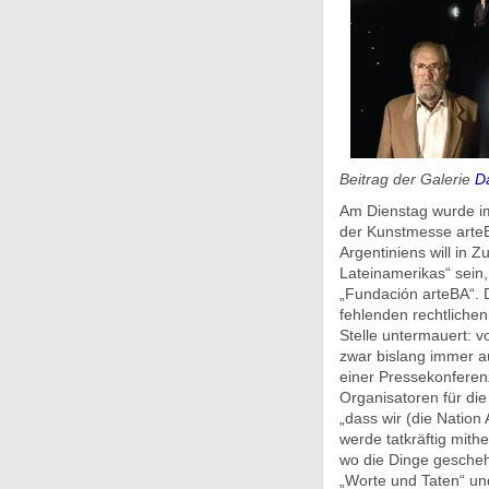
Beitrag der Galerie
D
Am Dienstag wurde i
der Kunstmesse arteB
Argentiniens will in 
Lateinamerikas“ sein,
„Fundación arteBA“. 
fehlenden rechtliche
Stelle untermauert: v
zwar bislang immer a
einer Pressekonferenz
Organisatoren für die
„dass wir (die Nation
werde tatkräftig mithe
wo die Dinge geschehe
„Worte und Taten“ un