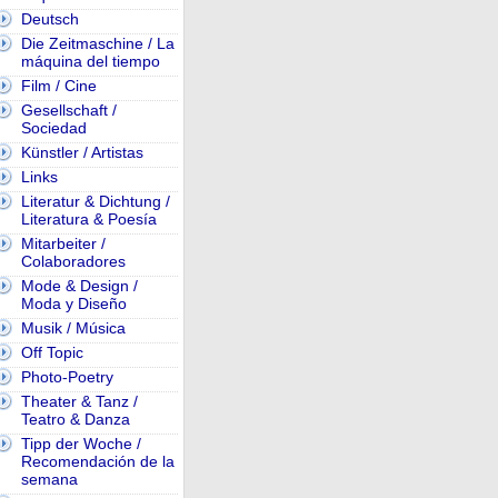
Deutsch
Die Zeitmaschine / La
máquina del tiempo
Film / Cine
Gesellschaft /
Sociedad
Künstler / Artistas
Links
Literatur & Dichtung /
Literatura & Poesía
Mitarbeiter /
Colaboradores
Mode & Design /
Moda y Diseño
Musik / Música
Off Topic
Photo-Poetry
Theater & Tanz /
Teatro & Danza
Tipp der Woche /
Recomendación de la
semana