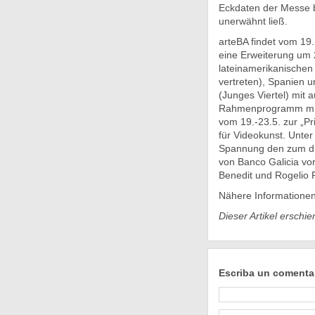
Eckdaten der Messe b
unerwähnt ließ.
arteBA findet vom 19.
eine Erweiterung um 
lateinamerikanischen 
vertreten), Spanien u
(Junges Viertel) mit 
Rahmenprogramm mit 
vom 19.-23.5. zur „Pr
für Videokunst. Unter
Spannung den zum dri
von Banco Galicia v
Benedit und Rogelio P
Nähere Informationen
Dieser Artikel erschi
Escriba un comenta