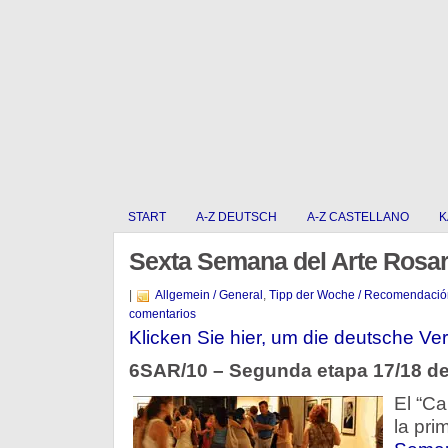
START
A-Z DEUTSCH
A-Z CASTELLANO
K
Sexta Semana del Arte Rosar
|
Allgemein / General
,
Tipp der Woche / Recomendació
comentarios
Klicken Sie hier, um die deutsche Ver
6SAR/10 – Segunda etapa 17/18 d
El “Ca
la pri