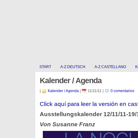
START
A-Z DEUTSCH
A-Z CASTELLANO
K
Kalender / Agenda
|
Kalender / Agenda
|
11/11/11
|
0 comentarios
Click aquí para leer la versión en cas
Ausstellungskalender 12/11/11-19/
Von Susanne Franz