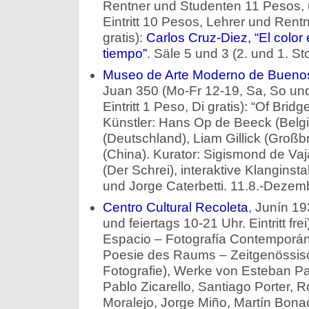
Rentner und Studenten 11 Pesos, un
Eintritt 10 Pesos, Lehrer und Rent
gratis):
Carlos Cruz-Diez, “El color 
tiempo”
. Säle 5 und 3 (2. und 1. St
Museo de Arte Moderno de Buenos
Juan 350 (Mo-Fr 12-19, Sa, So und
Eintritt 1 Peso, Di gratis): “Of Brid
Künstler: Hans Op de Beeck (Belgi
(Deutschland), Liam Gillick (Großb
(China). Kurator: Sigismond de Vaja
(Der Schrei), interaktive Klanginsta
und Jorge Caterbetti. 11.8.-Dezem
Centro Cultural Recoleta
, Junín 19
und feiertags 10-21 Uhr. Eintritt fre
Espacio – Fotografía Contemporáne
Poesie des Raums – Zeitgenössisc
Fotografie), Werke von Esteban Pas
Pablo Zicarello, Santiago Porter, Ro
Moralejo, Jorge Miño, Martín Bona