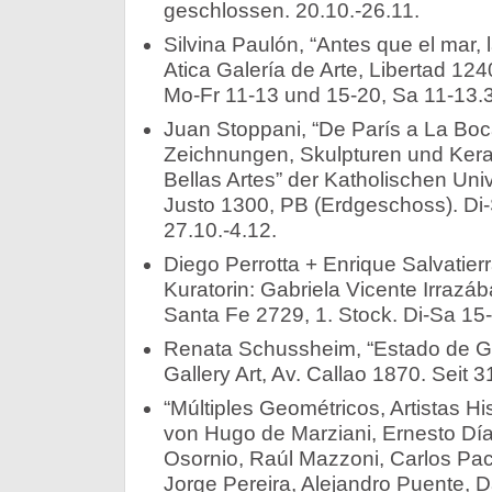
geschlossen. 20.10.-26.11.
Silvina Paulón, “Antes que el mar,
Atica Galería de Arte, Libertad 12
Mo-Fr 11-13 und 15-20, Sa 11-13.3
Juan Stoppani, “De París a La Bo
Zeichnungen, Skulpturen und Kera
Bellas Artes” der Katholischen Univ
Justo 1300, PB (Erdgeschoss). Di-Sa
27.10.-4.12.
Diego Perrotta + Enrique Salvatier
Kuratorin: Gabriela Vicente Irrazáb
Santa Fe 2729, 1. Stock. Di-Sa 15-
Renata Schussheim, “Estado de G
Gallery Art, Av. Callao 1870. Seit 3
“Múltiples Geométricos, Artistas H
von Hugo de Marziani, Ernesto Dí
Osornio, Raúl Mazzoni, Carlos Pa
Jorge Pereira, Alejandro Puente, D