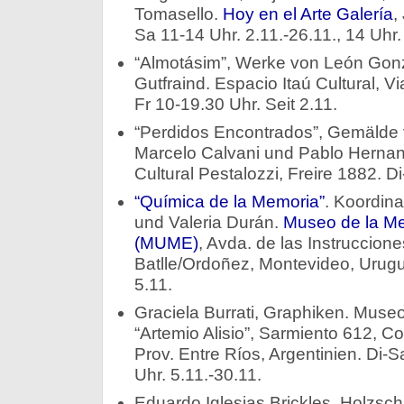
Tomasello.
Hoy en el Arte Galería
,
Sa 11-14 Uhr. 2.11.-26.11., 14 Uhr.
“Almotásim”, Werke von León Gon
Gutfraind. Espacio Itaú Cultural, V
Fr 10-19.30 Uhr. Seit 2.11.
“Perdidos Encontrados”, Gemälde 
Marcelo Calvani und Pablo Hernan
Cultural Pestalozzi, Freire 1882. Di
“Química de la Memoria”
. Koordin
und Valeria Durán.
Museo de la M
(MUME)
, Avda. de las Instruccione
Batlle/Ordoñez, Montevideo, Urugu
5.11.
Graciela Burrati, Graphiken. Muse
“Artemio Alisio”, Sarmiento 612, C
Prov. Entre Ríos, Argentinien. Di-
Uhr. 5.11.-30.11.
Eduardo Iglesias Brickles, Holzsc