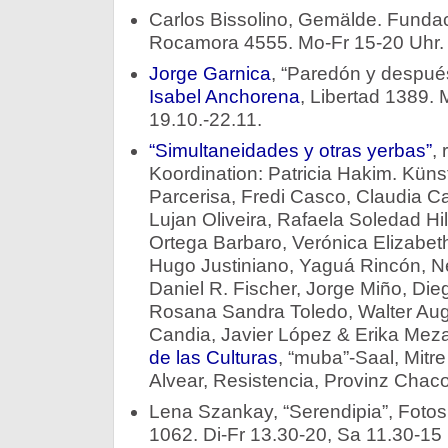
Carlos Bissolino, Gemälde. Fundac
Rocamora 4555. Mo-Fr 15-20 Uhr. 
Jorge Garnica
, “Paredón y despu
Isabel Anchorena
, Libertad 1389. 
19.10.-22.11.
“Simultaneidades y otras yerbas”
,
Koordination: Patricia Hakim. Künst
Parcerisa, Fredi Casco, Claudia C
Lujan Oliveira, Rafaela Soledad Hi
Ortega Barbaro, Verónica Elizabeth
Hugo Justiniano, Yaguá Rincón, N
Daniel R. Fischer, Jorge Miño, Dieg
Rosana Sandra Toledo, Walter Aug
Candia, Javier López & Erika Meza
de las Culturas
, “muba”-Saal, Mitr
Alvear, Resistencia, Provinz Chaco
Lena Szankay, “Serendipia”, Fotos. 
1062. Di-Fr 13.30-20, Sa 11.30-15 