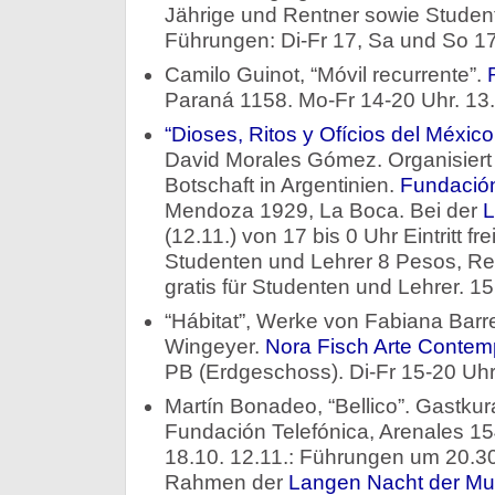
Jährige und Rentner sowie Student
Führungen: Di-Fr 17, Sa und So 17 
Camilo Guinot, “Móvil recurrente”.
Paraná 1158. Mo-Fr 14-20 Uhr. 13.
“Dioses, Ritos y Ofícios del Méxic
David Morales Gómez. Organisiert
Botschaft in Argentinien.
Fundació
Mendoza 1929, La Boca. Bei der
L
(12.11.) von 17 bis 0 Uhr Eintritt fr
Studenten und Lehrer 8 Pesos, Re
gratis für Studenten und Lehrer. 15
“Hábitat”, Werke von Fabiana Barre
Wingeyer.
Nora Fisch Arte Conte
PB (Erdgeschoss). Di-Fr 15-20 Uhr.
Martín Bonadeo, “Bellico”. Gastkur
Fundación Telefónica, Arenales 15
18.10. 12.11.: Führungen um 20.30
Rahmen der
Langen Nacht der Mu