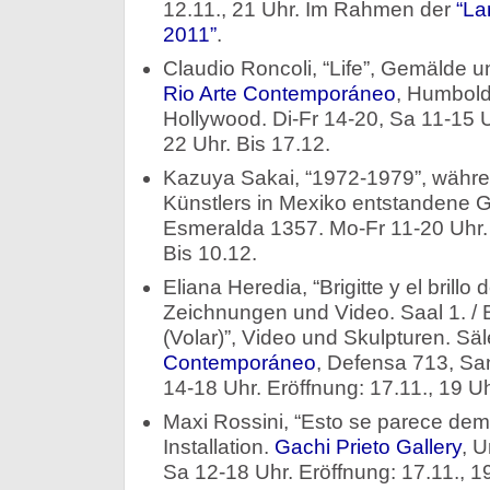
12.11., 21 Uhr. Im Rahmen der
“La
2011”
.
Claudio Roncoli, “Life”, Gemälde un
Rio Arte Contemporáneo
, Humbold
Hollywood. Di-Fr 14-20, Sa 11-15 U
22 Uhr. Bis 17.12.
Kazuya Sakai, “1972-1979”, währe
Künstlers in Mexiko entstandene
Esmeralda 1357. Mo-Fr 11-20 Uhr. 
Bis 10.12.
Eliana Heredia, “Brigitte y el brillo d
Zeichnungen und Video. Saal 1. / B
(Volar)”, Video und Skulpturen. Sä
Contemporáneo
, Defensa 713, Sa
14-18 Uhr. Eröffnung: 17.11., 19 Uh
Maxi Rossini, “Esto se parece de
Installation.
Gachi Prieto Gallery
, U
Sa 12-18 Uhr. Eröffnung: 17.11., 19