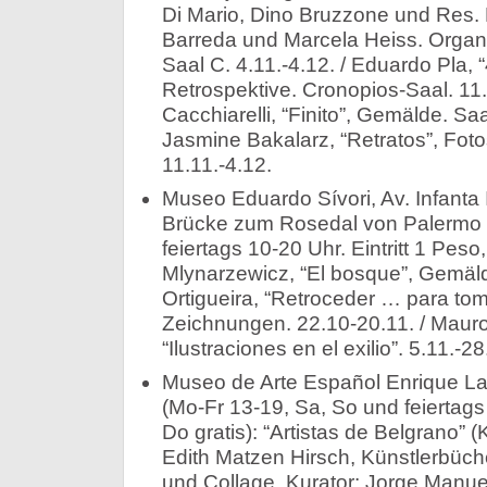
Di Mario, Dino Bruzzone und Res. 
Barreda und Marcela Heiss. Organ
Saal C. 4.11.-4.12. / Eduardo Pla, 
Retrospektive. Cronopios-Saal. 11.1
Cacchiarelli, “Finito”, Gemälde. Saa
Jasmine Bakalarz, “Retratos”, Foto
11.11.-4.12.
Museo Eduardo Sívori, Av. Infanta
Brücke zum Rosedal von Palermo (
feiertags 10-20 Uhr. Eintritt 1 Peso,
Mlynarzewicz, “El bosque”, Gemäld
Ortigueira, “Retroceder … para to
Zeichnungen. 22.10-20.11. / Mauro
“Ilustraciones en el exilio”. 5.11.-28
Museo de Arte Español Enrique La
(Mo-Fr 13-19, Sa, So und feiertags 
Do gratis): “Artistas de Belgrano” 
Edith Matzen Hirsch, Künstlerbüch
und Collage. Kurator: Jorge Manue