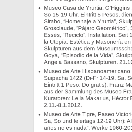
Museo Casa de Yrurtia, O’Higgins 
So 15-19 Uhr. Eintritt 5 Pesos, dien
Sirabo, “Homenaje a Yrurtia”, Skulpt
Grosclaude, “Pájaro Geométrico”, Sku
Essés, “Reciclo”, Installation. Seit
la Utopía. Estética y Masonería en
Skulpturen aus dem Museumsschatz.
Goya, “Episodio de la Vida”, Skulpt
Angela Bassano, Skulpturen. 21.10
Museo de Arte Hispanoamericano 
Suipacha 1422 (Di-Fr 14-19, Sa, So
Eintritt 1 Peso, Do gratis): Franz 
aus der Sammlung des Museo Fran
Kuratoren: Leila Makarius, Héctor B
2.11.-8.1.2012.
Museo de Arte Tigre, Paseo Victoric
Sa, So und feiertags 12-19 Uhr): Al
años no es nada”, Werke 1960-2010