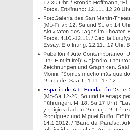
12.30 Uhr. / Brenda Hoffmann, “El 
Fotos. Eröffnung: 12.11., 12.30 Uhr
FotoGalería des San Martín-Theate
(Mo-Fr ab 12, Sa und So ab 14 Uhr
Aktivitäten des Tages im Theater. Ei
Fotos. 4.10.-13.11. / Cecilia Lutufya
Essay. Eröffnung: 22.11., 19 Uhr. B
Pabellón 4 Arte Contemporáneo, U
Uhr. Eintritt frei): Alejandro Thorn
Zeichnungen und Graphiken. Saal I
Morini, “Somos mucho más que do
Gemälde. Saal II. 1.11.-17.12.
Espacio de Arte Fundación Osde
,
(Mo-Sa 12-20, So und feiertags gesc
Führungen: Mi 18, Sa 17 Uhr): “Las
y religiosidad en Gramajo Gutiérre
Rodríguez und Miguel Ruffo. Eröffn
14.1.2012. / “Barro del Paraíso. A
religiosidad popular”, Zeichnungen