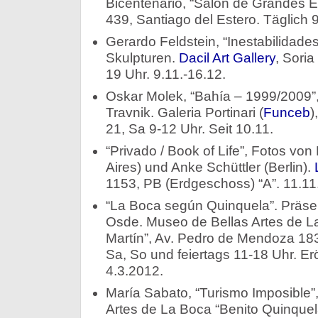
Bicentenario, “Salón de Grandes E
439, Santiago del Estero. Täglich 9
Gerardo Feldstein, “Inestabilidad
Skulpturen.
Dacil Art Gallery
, Sori
19 Uhr. 9.11.-16.12.
Oskar Molek, “Bahía – 1999/2009”,
Travnik. Galeria Portinari (
Funceb
)
21, Sa 9-12 Uhr. Seit 10.11.
“Privado / Book of Life”, Fotos von
Aires) und Anke Schüttler (Berlin).
1153, PB (Erdgeschoss) “A”. 11.11
“La Boca según Quinquela”. Präse
Osde. Museo de Bellas Artes de L
Martín”, Av. Pedro de Mendoza 1835
Sa, So und feiertags 11-18 Uhr. Erö
4.3.2012.
María Sabato, “Turismo Imposible”
Artes de La Boca “Benito Quinquel