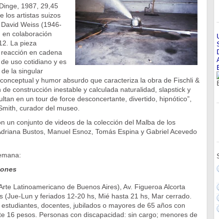
 Dinge, 1987, 29,45
 los artistas suizos
y David Weiss (1946-
n en colaboración
2. La pieza
 reacción en cadena
 de uso cotidiano y es
de la singular
conceptual y humor absurdo que caracteriza la obra de Fischli &
 de construcción inestable y calculada naturalidad, slapstick y
sultan en un tour de force desconcertante, divertido, hipnótico”,
-Smith, curador del museo.
n un conjunto de videos de la colección del Malba de los
, Adriana Bustos, Manuel Esnoz, Tomás Espina y Gabriel Acevedo
semana:
iones
rte Latinoamericano de Buenos Aires), Av. Figueroa Alcorta
 (Jue-Lun y feriados 12-20 hs, Mié hasta 21 hs, Mar cerrado.
 estudiantes, docentes, jubilados o mayores de 65 años con
nte 16 pesos. Personas con discapacidad: sin cargo; menores de