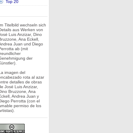
Top 20
Im Titelbild wechseln sich
Details aus Werken von
José Luis Anzizar, Dino
Bruzzone, Ana Eckell,
Andrea Juan und Diego
Perrotta ab (mit
freundlicher
Genehmigung der
Künstler).
La imagen del
encabezado rota al azar
entre detalles de obras
de José Luis Anzizar,
Dino Bruzzone, Ana
Eckell, Andrea Juan y
Diego Perrotta (con el
amable permiso de los
rtistas).