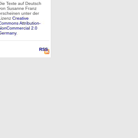
Die Texte auf Deutsch
von Susanne Franz
erscheinen unter der
Lizenz
Creative
Commons Attribution-
NonCommercial 2.0
Germany
.
RSS