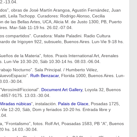
02.-13.04.
ados”, obras de José Martín Arangoa, Agustín Fernández, Juan
tti, Leila Tschopp. Curadores: Rodrigo Alonso, Cecilia
 de las Bellas Artes, UCA, Alicia M. de Justo 1300, PB, Puerto
res. Mar-Sáb 11-19 hs. 26.02.-07.04.
etos compartidos”. Curadora: Maite Paladini. Radio Cultura
ardo de Irigoyen 922, subsuelo, Buenos Aires. Lun-Vie 9-18 hs.
ueños de la Materia”, fotos. Praxis International Art, Arenales
s. Lun-Vie 10.30-20, Sáb 10.30-14 hs. 08.03.-06.04.
rabajo Nocturno”. Sala Principal. / Humberto Vélez,
“NuevoEspacio”.
Ruth Benzacar
, Florida 1000, Buenos Aires. Lun-
3.03.-30.04.
“Verosímil/Ficcional”.
Document Art Gallery
, Loyola 32, Buenos
1-4857-9175. 13.03.-30.04.
Miradas núbicas
“, instalación.
Palais de Glace
, Posadas 1725,
Vie 12-20, Sáb, Dom y feriados 10-20 hs. Entrada libre y
.04.
, “Frontalismo”, fotos. Rolf Art, Poasadas 1583, PB “A”, Buenos
20 hs. 14.03.-30.04.