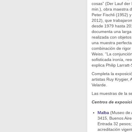
cosas” (Der Lauf der
min.), obra maestra de
Peter Fischli (1952) 
2012), que trabajaro
desde 1979 hasta 201
documenta una larga
realizada con objetos
una muestra perfecta 
combinación de rigor 
Weiss. “La conjunción
sofisticada ironía, re
explica Philip Larratt
Completa la exposició
artistas Ruy Krygier
Velarde.
Las muestras de la 
Centros de exposic
Malba
(Museo de A
3415, Buenos Aires
Entrada 32 pesos;
acreditación vige