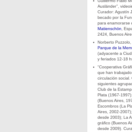
Guillermo Fiallo 
Ausländer”, videoi
Curador: Agustín 
becado por la Fu
para enamorarse de
Matienschön
, Esp
2424, Buenos Aires
Norberto Puzzolo, 
Parque de la Mem
(adyacente a Ciuda
y feriados 12-18 hs
“Cooperativa Gráfi
que han trabajado 
circulación social.
siguientes agrupa
Club de la Estamp
Plata (1967-1997)
(Buenos Aires, 19
Escombros (La Pla
Aires, 2002-2007);
desde 2003); La A
gráfico (Buenos Ai
desde 2009). Curad