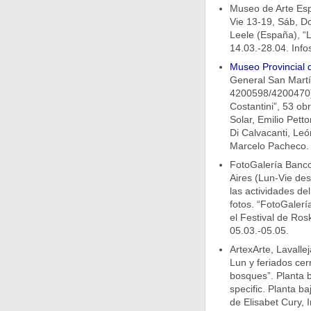
Museo de Arte Esp
Vie 13-19, Sáb, Do
Leele (España), “
14.03.-28.04. Info
Museo Provincial 
General San Martí
4200598/4200470):
Costantini”, 53 ob
Solar, Emilio Petto
Di Calvacanti, Leó
Marcelo Pacheco. 
FotoGalería Banco
Aires (Lun-Vie des
las actividades del
fotos. “FotoGalerí
el Festival de Rosk
05.03.-05.05.
ArtexArte, Lavall
Lun y feriados cerr
bosques”. Planta b
specific. Planta ba
de Elisabet Cury, 