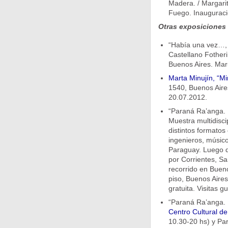
Madera. / Margarit
Fuego. Inauguració
Otras exposiciones
“Habí­a una vez…,
Castellano Fother
Buenos Aires. Mar
Marta Minujín, “
1540, Buenos Aires
20.07.2012.
“Paraná Ra’anga. 
Muestra multidisci
distintos formatos 
ingenieros, músico
Paraguay. Luego d
por Corrientes, Sa
recorrido en Buen
piso, Buenos Aires
gratuita. Visitas 
“Paraná Ra’anga. 
Centro Cultural d
10.30-20 hs) y Pa