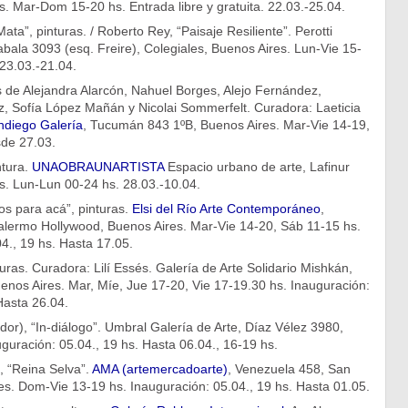
. Mar-Dom 15-20 hs. Entrada libre y gratuita. 22.03.-25.04.
ta”, pinturas. / Roberto Rey, “Paisaje Resiliente”. Perotti
abala 3093 (esq. Freire), Colegiales, Buenos Aires. Lun-Vie 15-
23.03.-21.04.
de Alejandra Alarcón, Nahuel Borges, Alejo Fernández,
, Sofía López Mañán y Nicolai Sommerfelt. Curadora: Laeticia
diego Galería
, Tucumán 843 1ºB, Buenos Aires. Mar-Vie 14-19,
de 27.03.
ntura.
UNAOBRAUNARTISTA
Espacio urbano de arte, Lafinur
s. Lun-Lun 00-24 hs. 28.03.-10.04.
dos para acá”, pinturas.
Elsi del Río Arte Contemporáneo
,
lermo Hollywood, Buenos Aires. Mar-Vie 14-20, Sáb 11-15 hs.
4., 19 hs. Hasta 17.05.
uras. Curadora: Lilí Essés. Galería de Arte Solidario Mishkán,
enos Aires. Mar, Míe, Jue 17-20, Vie 17-19.30 hs. Inauguración:
Hasta 26.04.
or), “In-diálogo”. Umbral Galería de Arte, Díaz Vélez 3980,
guración: 05.04., 19 hs. Hasta 06.04., 16-19 hs.
, “Reina Selva”.
AMA (artemercadoarte)
, Venezuela 458, San
es. Dom-Vie 13-19 hs. Inauguración: 05.04., 19 hs. Hasta 01.05.