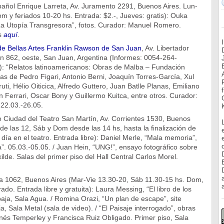
añol Enrique Larreta, Av. Juramento 2291, Buenos Aires. Lun-
m y feriados 10-20 hs. Entrada: $2.-, Jueves: gratis): Ouka
La Utopía Transgresora”, fotos. Curador: Manuel Romero.
s
aquí
.
de Bellas Artes Franklin Rawson de San Juan
, Av. Libertador
n 862, oeste, San Juan, Argentina (Informes: 0054-264-
 “Relatos latinoamericanos: Obras de Malba – Fundación
ras de Pedro Figari, Antonio Berni, Joaquín Torres-García, Xul
ruti, Hélio Oiticica, Alfredo Guttero, Juan Batlle Planas, Emiliano
n Ferrari, Oscar Bony y Guillermo Kuitca, entre otros. Curador:
22.03.-26.05.
 Ciudad del Teatro San Martín, Av. Corrientes 1530, Buenos
de las 12, Sáb y Dom desde las 14 hs, hasta la finalización de
 día en el teatro. Entrada libre): Daniel Merle, “Mala memoria”,
a”. 05.03.-05.05. / Juan Hein, “UNG!”, ensayo fotográfico sobre
ilde. Salas del primer piso del Hall Central Carlos Morel.
eja 1062, Buenos Aires (Mar-Vie 13.30-20, Sáb 11.30-15 hs. Dom,
a
ado. Entrada libre y gratuita): Laura Messing, “El libro de los
aja, Sala Agua. / Romina Orazi, “Un plan de escape”, site
ja, Sala Metal (sala de video). / “El Paisaje interrogado”, obras
Inés Temperley y Francisca Ruiz Obligado. Primer piso, Sala