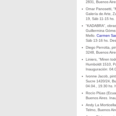
2831, Buenos Aires
Omar Panosetti, “Ma
Galería de Arte, Z
19, Sáb 11-15 hs. 
“KADABRA”, obras 
Guillermina Gómez
Mello.
Carmen San
Sáb 13-16 hs. Des
Diego Perrotta, pi
3248, Buenos Aire
Liniers, “Miren to
Humboldt 1510, Pa
Inauguración: 04.0
Ivonne Jacob, pint
Sucre 1420/24, Bu
04.04., 19.30 hs. 
Rocío Plúas (Ecuad
Buenos Aires. Inau
Andy La Morticella
Telmo, Buenos Air