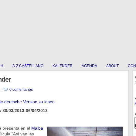
CH
A-Z CASTELLANO
KALENDER
AGENDA
ABOUT
CON
nder
3
|
0 comentarios
die deutsche Version zu lesen.
 30/03/2013-06/04/2013
se presenta en el
Malba
ícula “Así van las