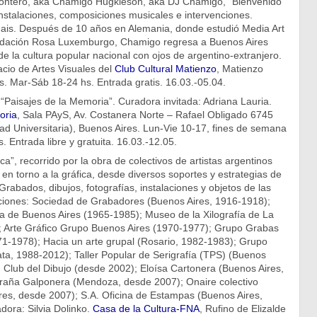
Montero, aka Chamigo Hugkleson, aka DJ Chamigo, “Bienvenido
nstalaciones, composiciones musicales e intervenciones.
Jais. Después de 10 años en Alemania, donde estudió Media Art
ndación Rosa Luxemburgo, Chamigo regresa a Buenos Aires
 la cultura popular nacional con ojos de argentino-extranjero.
acio de Artes Visuales del
Club Cultural Matienzo
, Matienzo
. Mar-Sáb 18-24 hs. Entrada gratis. 16.03.-05.04.
“Paisajes de la Memoria”. Curadora invitada: Adriana Lauria.
oria
, Sala PAyS, Av. Costanera Norte – Rafael Obligado 6745
d Universitaria), Buenos Aires. Lun-Vie 10-17, fines de semana
. Entrada libre y gratuita. 16.03.-12.05.
ca”, recorrido por la obra de colectivos de artistas argentinos
en torno a la gráfica, desde diversos soportes y estrategias de
 Grabados, dibujos, fotografías, instalaciones y objetos de las
ciones: Sociedad de Grabadores (Buenos Aires, 1916-1918);
a de Buenos Aires (1965-1985); Museo de la Xilografía de La
; Arte Gráfico Grupo Buenos Aires (1970-1977); Grupo Grabas
71-1978); Hacia un arte grupal (Rosario, 1982-1983); Grupo
ta, 1988-2012); Taller Popular de Serigrafía (TPS) (Buenos
 Club del Dibujo (desde 2002); Eloísa Cartonera (Buenos Aires,
raña Galponera (Mendoza, desde 2007); Onaire colectivo
res, desde 2007); S.A. Oficina de Estampas (Buenos Aires,
ora: Silvia Dolinko.
Casa de la Cultura-FNA
, Rufino de Elizalde