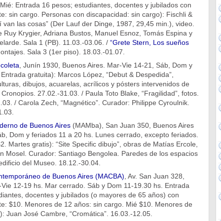
 Mié: Entrada 16 pesos; estudiantes, docentes y jubilados con
te: sin cargo. Personas con discapacidad: sin cargo): Fischli &
í van las cosas” (Der Lauf der Dinge, 1987, 29,45 min.), video.
 Ruy Krygier, Adriana Bustos, Manuel Esnoz, Tomás Espina y
larde. Sala 1 (PB). 11.03.-03.06. /
“Grete Stern, Los sueños
ontajes. Sala 3 (1er piso). 18.03.-01.07.
coleta
, Junín 1930, Buenos Aires. Mar-Vie 14-21, Sáb, Dom y
 Entrada gratuita): Marcos López, “Debut & Despedida”,
lturas, dibujos, acuarelas, acrílicos y pósters intervenidos de
Cronopios. 27.02.-31.03. / Paula Toto Blake, “Fragilidad”, fotos.
1.03. / Carola Zech, “Magnético”. Curador: Philippe Cyroulnik.
1.03.
derno de Buenos Aires
(MAMba), San Juan 350, Buenos Aires
b, Dom y feriados 11 a 20 hs. Lunes cerrado, excepto feriados.
. Martes gratis): “Site Specific dibujo”, obras de Matías Ercole,
en Mosel. Curador: Santiago Bengolea. Paredes de los espacios
edificio del Museo. 18.12.-30.04.
ntemporáneo de Buenos Aires (MACBA)
, Av. San Juan 328,
-Vie 12-19 hs. Mar cerrado. Sáb y Dom 11-19.30 hs. Entrada
diantes, docentes y jubilados (o mayores de 65 años) con
nte: $10. Menores de 12 años: sin cargo. Mié $10. Menores de
o): Juan José Cambre, “Cromática”. 16.03.-12.05.