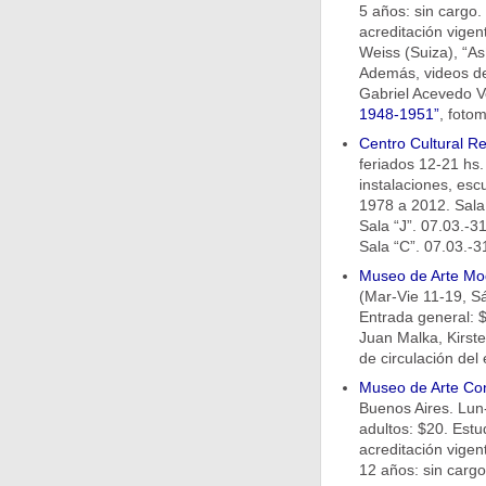
5 años: sin cargo.
acreditación vigen
Weiss (Suiza), “As
Además, videos de
Gabriel Acevedo Ve
1948-1951”
, fotom
Centro Cultural Re
feriados 12-21 hs.
instalaciones, escu
1978 a 2012. Sala 
Sala “J”. 07.03.-3
Sala “C”. 07.03.-3
Museo de Arte Mo
(Mar-Vie 11-19, Sá
Entrada general: $2
Juan Malka, Kirst
de circulación del 
Museo de Arte Co
Buenos Aires. Lun
adultos: $20. Estu
acreditación vige
12 años: sin carg