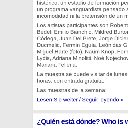
histórico, un estadio de formación pe
un programa vanguardista pensado a p
incomodidad ni la pretensión de un ma
Los artistas participantes son Rober
Bedel, Emilio Bianchic, Mildred Burt
Códega, Juan Del Prete, Jorge Dicier
Ducmelic, Fermín Eguía, Leónidas G
Miguel Harte (foto), Naum Knop, Fer
Lydis, Adriana Minolitti, Noé Nojechow
Mariana Telleria.
La muestra se puede visitar de lune
horas, con entrada gratuita.
Las muestras de la semana:
Lesen Sie weiter / Seguir leyendo »
¿Quién está dónde? Who is 