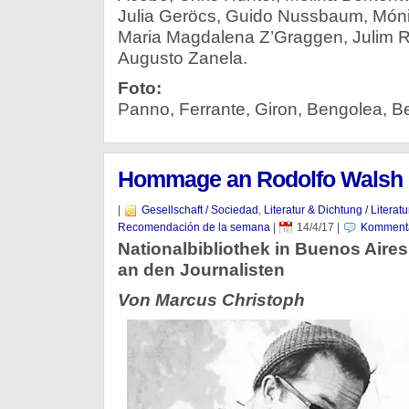
Julia Geröcs, Guido Nussbaum, Móni
Maria Magdalena Z’Graggen, Julim 
Augusto Zanela.
Foto:
Panno, Ferrante, Giron, Bengolea, B
Hommage an Rodolfo Walsh
|
Gesellschaft / Sociedad
,
Literatur & Dichtung / Literat
Recomendación de la semana
|
14/4/17
|
Kommenta
Nationalbibliothek in Buenos Aires
an den Journalisten
Von Marcus Christoph