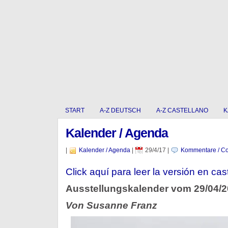
START
A-Z DEUTSCH
A-Z CASTELLANO
K
Kalender / Agenda
|
Kalender / Agenda
|
29/4/17
|
Kommentare / Co
Click aquí para leer la versión en cas
Ausstellungskalender vom 29/04/
Von Susanne Franz