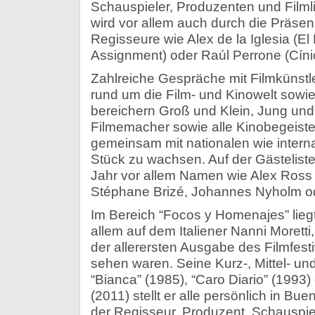
Schauspieler, Produzenten und Film
wird vor allem auch durch die Präse
Regisseure wie Alex de la Iglesia (El 
Assignment) oder Raúl Perrone (Cínic
Zahlreiche Gespräche mit Filmkünstl
rund um die Film- und Kinowelt sowi
bereichern Groß und Klein, Jung und
Filmemacher sowie alle Kinobegeiste
gemeinsam mit nationalen wie intern
Stück zu wachsen. Auf der Gästeliste 
Jahr vor allem Namen wie Alex Ross 
Stéphane Brizé, Johannes Nyholm od
Im Bereich “Focos y Homenajes” lieg
allem auf dem Italiener Nanni Morett
der allerersten Ausgabe des Filmfest
sehen waren. Seine Kurz-, Mittel- un
“Bianca” (1985), “Caro Diario” (199
(2011) stellt er alle persönlich in Bu
der Regisseur, Produzent, Schauspiele