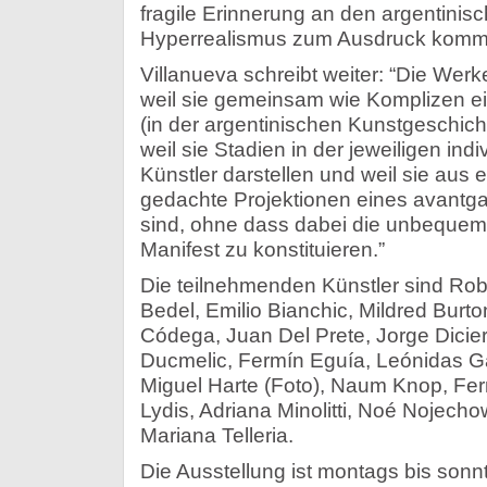
fragile Erinnerung an den argentinis
Hyperrealismus zum Ausdruck kommt
Villanueva schreibt weiter: “Die We
weil sie gemeinsam wie Komplizen e
(in der argentinischen Kunstgeschich
weil sie Stadien in der jeweiligen ind
Künstler darstellen und weil sie aus 
gedachte Projektionen eines avantg
sind, ohne dass dabei die unbequeme 
Manifest zu konstituieren.”
Die teilnehmenden Künstler sind Rob
Bedel, Emilio Bianchic, Mildred Burt
Códega, Juan Del Prete, Jorge Dicier
Ducmelic, Fermín Eguía, Leónidas G
Miguel Harte (Foto), Naum Knop, Fe
Lydis, Adriana Minolitti, Noé Nojecho
Mariana Telleria.
Die Ausstellung ist montags bis sonn