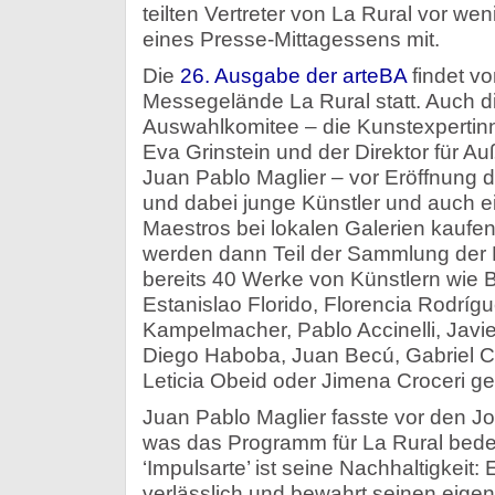
teilten Vertreter von La Rural vor 
eines Presse-Mittagessens mit.
Die
26. Ausgabe der arteBA
findet vo
Messegelände La Rural statt. Auch d
Auswahlkomitee – die Kunstexpertinn
Eva Grinstein und der Direktor für 
Juan Pablo Maglier – vor Eröffnung d
und dabei junge Künstler und auch e
Maestros bei lokalen Galerien kauf
werden dann Teil der Sammlung der Ru
bereits 40 Werke von Künstlern wie 
Estanislao Florido, Florencia Rodrígu
Kampelmacher, Pablo Accinelli, Javier
Diego Haboba, Juan Becú, Gabriel Ch
Leticia Obeid oder Jimena Croceri g
Juan Pablo Maglier fasste vor den J
was das Programm für La Rural bedeu
‘Impulsarte’ ist seine Nachhaltigkeit: 
verlässlich und bewahrt seinen eigen