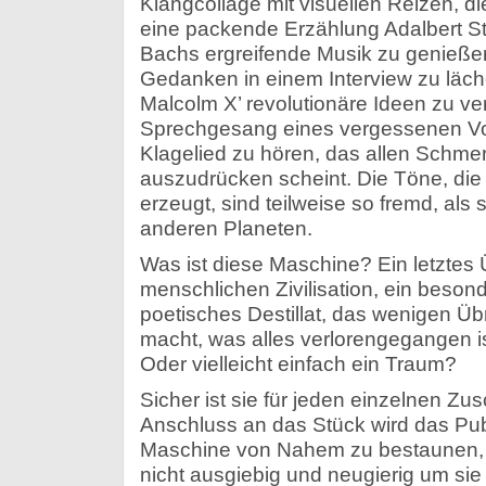
Klangcollage mit visuellen Reizen, di
eine packende Erzählung Adalbert Sti
Bachs ergreifende Musik zu genießen
Gedanken in einem Interview zu läch
Malcolm X’ revolutionäre Ideen zu 
Sprechgesang eines vergessenen Vol
Klagelied zu hören, das allen Schmer
auszudrücken scheint. Die Töne, die
erzeugt, sind teilweise so fremd, al
anderen Planeten.
Was ist diese Maschine? Ein letztes 
menschlichen Zivilisation, ein beson
poetisches Destillat, das wenigen Üb
macht, was alles verlorengegangen i
Oder vielleicht einfach ein Traum?
Sicher ist sie für jeden einzelnen Z
Anschluss an das Stück wird das Pub
Maschine von Nahem zu bestaunen, u
nicht ausgiebig und neugierig um sie