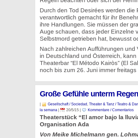
Regeln beachten oder sich der Hemm
Durch den Tod Desirées werden die 
verantwortlich gemacht für ihr Bene
ihre Handlungen. Sie müssen der gra
Auge schauen, dass jeder Einzelne 
Selbstmord getrieben hat, bewusst o
Nach zahlreichen Aufführungen und 
in Deutschland und Österreich, kann
Theaterbar “El Método Kairòs” (El S
noch bis zum 26. Juni immer freitag
Große Gefühle unterm Rege
|
Gesellschaft / Sociedad
,
Theater & Tanz / Teatro & Da
la semana
|
20/5/15
|
Kommentare / Comentarios
Theaterstück “El amor bajo la lluvi
Organisation Ada
Von Meike Michelmann gen. Lohm