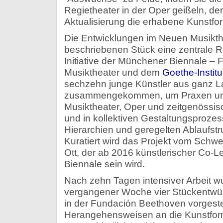
Regietheater in der Oper geißeln, d
Aktualisierung die erhabene Kunstfo
Die Entwicklungen im Neuen Musikth
beschriebenen Stück eine zentrale R
Initiative der Münchener Biennale – F
Musiktheater und dem
Goethe-Instit
sechzehn junge Künstler aus ganz L
zusammengekommen, um Praxen und
Musiktheater, Oper und zeitgenössis
und in kollektiven Gestaltungsprozes
Hierarchien und geregelten Ablaufstr
Kuratiert wird das Projekt vom Schw
Ott, der ab 2016 künstlerischer Co-L
Biennale sein wird.
Nach zehn Tagen intensiver Arbeit 
vergangener Woche vier Stückentwürf
in der Fundación Beethoven vorgestel
Herangehensweisen an die Kunstfor