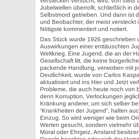
verstecken versucht, wird, von stets
Jubelwellen überrollt, schließlich in
Selbstmord getrieben. Und dann ist da
und Beobachter, der meist versteckt 
Nötigste kommentiert und notiert.
Das Stück wurde 1926 geschrieben u
Auswirkungen einer enttäuschten J
Weltkrieg. Eine Jugend, die an der Hal
Gesellschaft litt, die keine bürgerlic
packende Handlung, verwoben mit p
Deutlichkeit, wurde von Carlos Kasp
aktualisiert und ins Hier und Jetzt ver
Probleme, die auch heute noch von br
denn Korruption, Verlockungen jegli
Kränkung anderer, um sich selber bes
“Krankheiten der Jugend”, halten auch
Einzug. So wird weniger wie beim Ori
Werten gesucht, sondern vielmehr übe
Moral oder Ehrgeiz, Anstand besitze