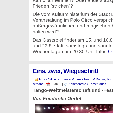
Kampf annehmen? Oder anders ausge
Frieden “stricken”?
Die vom Kulturministerium der Stadt 
Veranstaltung im Polo Circo verspric
außergewöhnlichen und magischen A
halten wird?
Das Gastspiel findet am 15. und 16.8.
und 23.8. statt, samstags und sonnt
Wochentagen um 20.30 Uhr. Infos
hi
Eins, zwei, Wiegeschritt
|
Musik / Música
,
Theater & Tanz / Teatro & Danza
,
Tipp
semana
|
15/8/15
|
Kommentare / Comentarios
Tango-Weltmeisterschaft und -Fest
Von Friederike Oertel