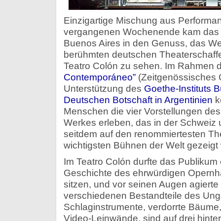
Einzigartige Mischung aus Performan
vergangenen Wochenende kam das 
Buenos Aires in den Genuss, das Wer
berühmten deutschen Theaterschaff
Teatro Colón zu sehen. Im Rahmen
Contemporáneo”
(Zeitgenössisches C
Unterstützung des
Goethe-Instituts 
Deutschen Botschaft in Argentinien
k
Menschen die vier Vorstellungen de
Werkes erleben, das in der Schweiz 
seitdem auf den renommiertesten The
wichtigsten Bühnen der Welt gezeigt 
Im Teatro Colón durfte das Publikum 
Geschichte des ehrwürdigen Opernh
sitzen, und vor seinen Augen agierte
verschiedenen Bestandteile des Ung
Schlaginstrumente, verdorrte Bäume,
Video-Leinwände, sind auf drei hinte