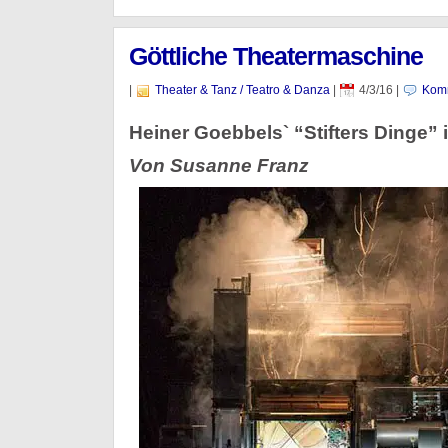
Göttliche Theatermaschine
|
Theater & Tanz / Teatro & Danza
|
4/3/16
|
Komm
Heiner Goebbels` “Stifters Dinge” 
Von Susanne Franz