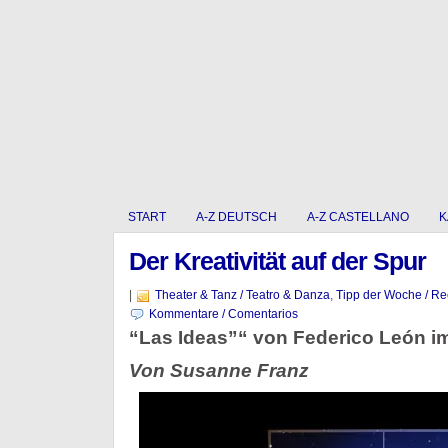
START
A-Z DEUTSCH
A-Z CASTELLANO
K
Der Kreativität auf der Spur
|
Theater & Tanz / Teatro & Danza
,
Tipp der Woche / R
Kommentare / Comentarios
“Las Ideas”“ von Federico León i
Von Susanne Franz