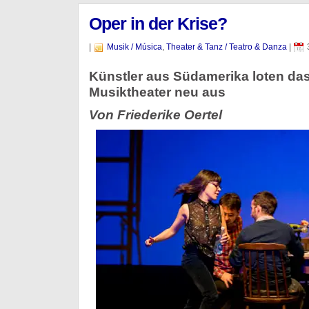
Oper in der Krise?
|
Musik / Música
,
Theater & Tanz / Teatro & Danza
|
Künstler aus Südamerika loten da
Musiktheater neu aus
Von Friederike Oertel