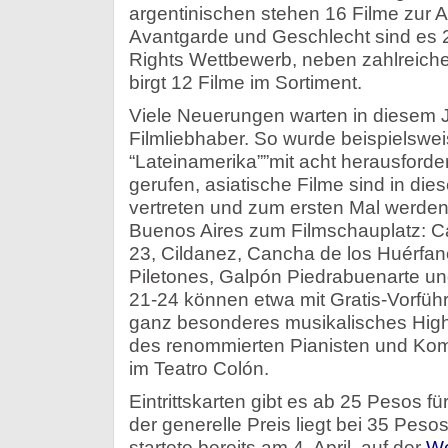
argentinischen stehen 16 Filme zur A
Avantgarde und Geschlecht sind es
Rights Wettbewerb, neben zahlreiche
birgt 12 Filme im Sortiment.
Viele Neuerungen warten in diesem J
Filmliebhaber. So wurde beispielswei
“Lateinamerika””mit acht herausford
gerufen, asiatische Filme sind in die
vertreten und zum ersten Mal werden 
Buenos Aires zum Filmschauplatz: C
23, Cildanez, Cancha de los Huérfano
Piletones, Galpón Piedrabuenarte und
21-24 können etwa mit Gratis-Vorfüh
ganz besonderes musikalisches Highl
des renommierten Pianisten und Ko
im Teatro Colón.
Eintrittskarten gibt es ab 25 Pesos f
der generelle Preis liegt bei 35 Peso
startete bereits am 4. April, auf der
We