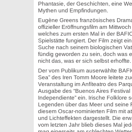
Phantasie, der Geschichten, eine Wel
Mythen und Empfindungen.
Eugène Greens französisches Drama 
offizieller Eröffnungsfilm am Mittwoc
welches zum ersten Mal in der BAFIC
Spielstätte fungiert. Der Film zeigt 
Suche nach seinem biologischen Vater
fündig geworden zu sein, doch was e
nicht das, was er sich selbst erhoffte.
Der vom Publikum auserwählte BAFIC
Sea” des Iren Tomm Moore leitete zu
Veranstaltung im Anfíteatro des Parq
Ausgabe des “Buenos Aires Festival 
Independiente” ein. Irische Folklore
Legenden über das Meer und seine 
diesem Oscar-nominierten Film mit
und Lichteffekten dargestellt. Die e
vom letzten Jahr blieb dieses Mal je
mag einerseits am schlechten Wetter