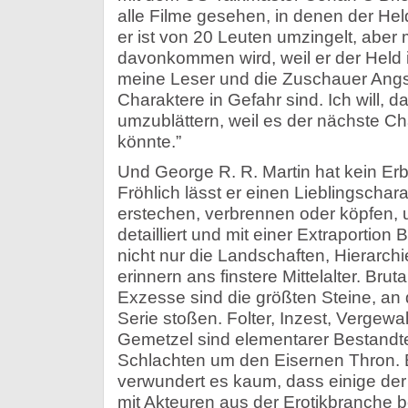
alle Filme gesehen, in denen der Hel
er ist von 20 Leuten umzingelt, aber
davonkommen wird, weil er der Held is
meine Leser und die Zuschauer Ang
Charaktere in Gefahr sind. Ich will, d
umzublättern, weil es der nächste Ch
könnte.”
Und George R. R. Martin hat kein Er
Fröhlich lässt er einen Lieblingscha
erstechen, verbrennen oder köpfen, 
detailliert und mit einer Extraportion
nicht nur die Landschaften, Hierarchi
erinnern ans finstere Mittelalter. Bru
Exzesse sind die größten Steine, an d
Serie stoßen. Folter, Inzest, Vergewa
Gemetzel sind elementarer Bestandtei
Schlachten um den Eisernen Thron. B
verwundert es kaum, dass einige der 
mit Akteuren aus der Erotikbranche b