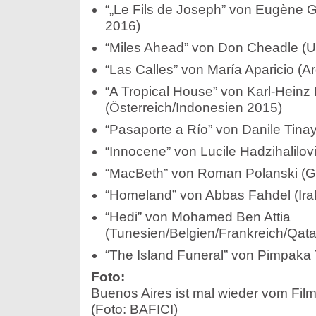
“„Le Fils de Joseph” von Eugène G
2016)
“Miles Ahead” von Don Cheadle (U
“Las Calles” von María Aparicio (A
“A Tropical House” von Karl-Heinz 
(Österreich/Indonesien 2015)
“Pasaporte a Río” von Danile Tinay
“Innocene” von Lucile Hadzihalilov
“MacBeth” von Roman Polanski (G
“Homeland” von Abbas Fahdel (Ira
“Hedi” von Mohamed Ben Attia
(Tunesien/Belgien/Frankreich/Qat
“The Island Funeral” von Pimpaka 
Foto:
Buenos Aires ist mal wieder vom Film
(Foto: BAFICI)