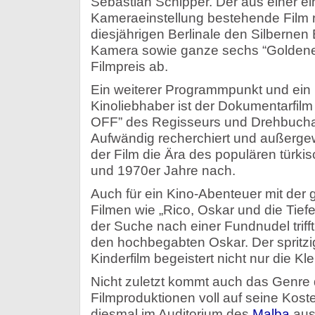
Sebastian Schipper. Der aus einer e
Kameraeinstellung bestehende Film 
diesjährigen Berlinale den Silbernen 
Kamera sowie ganze sechs “Goldene
Filmpreis ab.
Ein weiterer Programmpunkt und ein 
Kinoliebhaber ist der Dokumentarfi
OFF” des Regisseurs und Drehbuch
Aufwändig recherchiert und außergew
der Film die Ära des populären türki
und 1970er Jahre nach.
Auch für ein Kino-Abenteuer mit der 
Filmen wie „Rico, Oskar und die Tiefe
der Suche nach einer Fundnudel trifft
den hochbegabten Oskar. Der spritz
Kinderfilm begeistert nicht nur die Kle
Nicht zuletzt kommt auch das Genre 
Filmproduktionen voll auf seine Kost
diesmal im Auditorium des
Malba
ausg