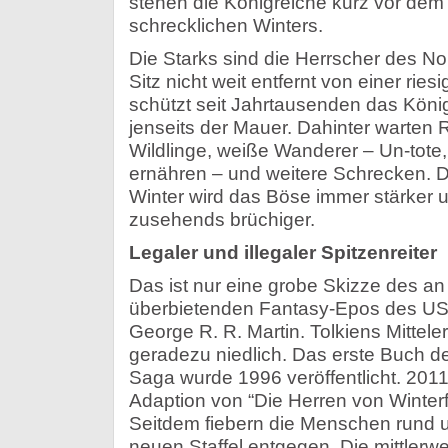
stehen die Königreiche kurz vor dem
schrecklichen Winters.
Die Starks sind die Herrscher des N
Sitz nicht weit entfernt von einer rie
schützt seit Jahrtausenden das Köni
jenseits der Mauer. Dahinter warten 
Wildlinge, weiße Wanderer – Un-tote
ernähren – und weitere Schrecken.
Winter wird das Böse immer stärker 
zusehends brüchiger.
Legaler und illegaler Spitzenreiter
Das ist nur eine grobe Skizze des a
überbietenden Fantasy-Epos des US
George R. R. Martin. Tolkiens Mittel
geradezu niedlich. Das erste Buch der 
Saga wurde 1996 veröffentlicht. 2011 
Adaption von “Die Herren von Winterfe
Seitdem fiebern die Menschen rund 
neuen Staffel entgegen. Die mittlerwe